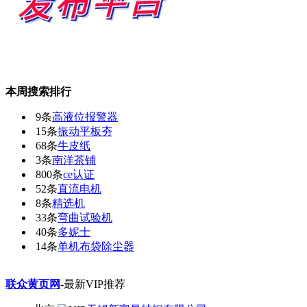
本周搜索排行
9条
高液位报警器
15条
振动平板夯
68条
牛皮纸
3条
南洋茶铺
800条
ce认证
52条
直流电机
8条
精选机
33条
弯曲试验机
40条
多妮士
14条
单机布袋除尘器
联众黄页网
-最新VIP推荐