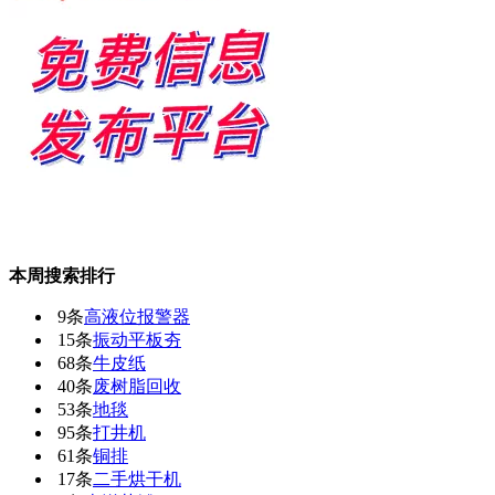
本周搜索排行
9条
高液位报警器
15条
振动平板夯
68条
牛皮纸
40条
废树脂回收
53条
地毯
95条
打井机
61条
铜排
17条
二手烘干机