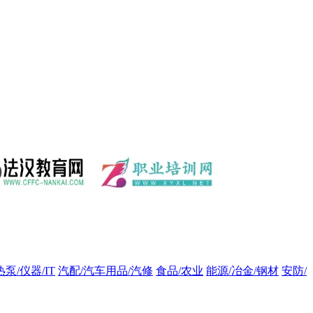
热泵/仪器/IT
汽配/汽车用品/汽修
食品/农业
能源/冶金/钢材
安防/