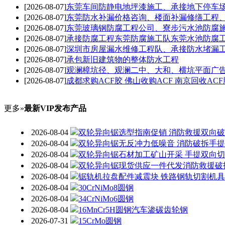
[2026-08-07]
东莞车间防静电地坪漆施工、承接地下停车
[2026-08-07]
东莞防水补漏价格咨询、楼面补漏修缮工程
[2026-08-07]
东莞玻璃钢防腐工程公司、寮步污水池防腐
[2026-08-07]
承接防腐工程东莞防腐施工队东莞水池防腐
[2026-08-07]
深圳市房屋漏水维修工程队、承接防水堵漏
[2026-08-07]
承包新旧建筑物的整体防水工程
[2026-08-07]
观澜樟坑径、观澜二中、大和、横坑平面广告
[2026-08-07]
成都求购ACF胶 佛山收购ACF 南京回收ACF
更多»
最新VIP发布产品
2026-08-04
双轮异向锯选型指南促销 消防救援双向
2026-08-04
双轮异向锯无反冲力低噪音 消防破拆手
2026-08-04
双轮异向锯石材加工矿山开采 手提双向
2026-08-04
双轮异向锯现货供应一件代发消防救援破
2026-08-04
锯轨机拉盘配件减震块 铁路钢轨切割机
2026-08-04
30CrNiMo8圆钢
2026-08-04
34CrNiMo6圆钢
2026-08-04
16MnCr5H圆钢汽车渗碳齿轮钢
2026-07-31
15CrMo圆钢