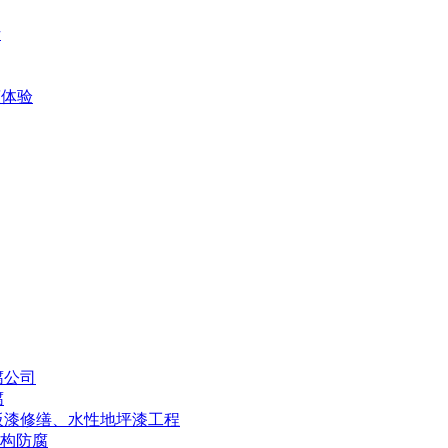
析
爽体验
腐公司
腐
板漆修缮、水性地坪漆工程
结构防腐