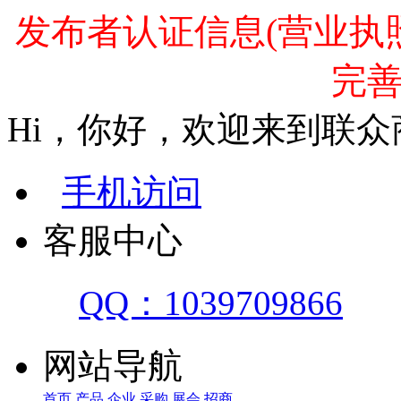
发布者认证信息(营业执
完
Hi，你好，欢迎来到联众
手机访问
客服中心
QQ：1039709866
网站导航
首页
产品
企业
采购
展会
招商